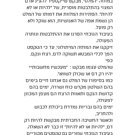
במחזה "המלט", מבקש שייקספיר להציג אדם
המצוי בהתלבטות מוסרית, של "להיות או לא
להיות". הסתירות המלוות את דמותו של המלט
הן נשמת אפה של האנושיות, הוא שוקל ולא
רק פועל.
בעיבוד הנוכחי הסרנו את ההתלבטות ונותרה
הפעולה.
זיקקנו את המחזה המיתולוגי, עד כי הטקסט
הפך לכלי המבטא תשוקה לדם, רצח ונקם,
כפי
שהמלט עצמו מבקש : "מעכשיו מחשבותיי
יהיו רק דם או שכולן לשווא".
כמו בסיפורו של המלט גם אנחנו חיים בימים
בהם השלטון מקדש כוח ושררה, ימים בהם
קדושת הנקם ותאוות הרצח הם מצפן המכוון
לפעולה,
ימים בהם גבריות נמדדת ביכולת לכבוש
ולהחריב,
וכאשר החשיבה החברתית מבקשת להיות רק
דם, "להיות או לא להיות" זו כבר לא השאלה.
בעיבוד הנוכחי שזורים גם טקסטים מקוריים