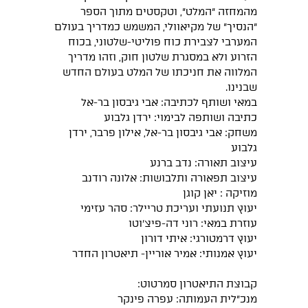
מהמחזה "המלט", וטקסטים מתוך הספר
"הנסיך" של מקיאוולי, המשמש כמדריך בעולם
המערבי לצבירת כוח פוליטי-שלטוני, בכוח
הזרוע ולא במסגרת שלטון חוק, וזהו מדריך
המלווה את חניכתו של המלט בעולם החדש
שבנינו.
במאי ושותף לכתיבה: אבי גיבסון בר-אל
כתיבה ושותפה לבימוי: ירדן גלבוע
משחק: אבי גיבסון בר-אל, אילון פרבר, ירדן
גלבוע
עיצוב תאורה: נדב ברנע
עיצוב תפאורה ותלבושות: אלונה רודנב
מוזיקה : יאן קוגן
יעוץ תנועתי ועריכת טריילר: סהר עזימי
עוזרת במאי: רוני דה-פיצ׳וטו
יעוץ דרמטורגי: איתי דורון
יעוץ אמנותי: אמיר אוריין- תיאטרון החדר
קבוצת התיאטרון סמרטוט:
מנכ״לית העמותה: עפרה פינקר