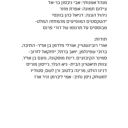
מנהל אמנותי: אבי גיבסון בר-אל
צילום תמונה: אפרת מזור
ניהול הצגה: דניאל כהן בוונסי
*הטקסטים המופיעים מהמחזה המלט-
מבוססים על תרגומו של דורי פרנס
תודות:
אורי רובינשטיין, אורלי פלדמן בן אז״ר- התיבה.
ברוכי שפיגלמן, יואב ברתל, יחזקאל לזרוב-
סמינר הקיבוצים. רינת מוסקונה, נועם בן אז״ר,
צוות תיאטרון הבית- גיא הגלר, ג׳ייסון מוריס
דנינו הולט, מרינה בלטוב ורן לשם, סטודיו
למשחק ניסן נתיב- אמי ליברמן וניר ארז