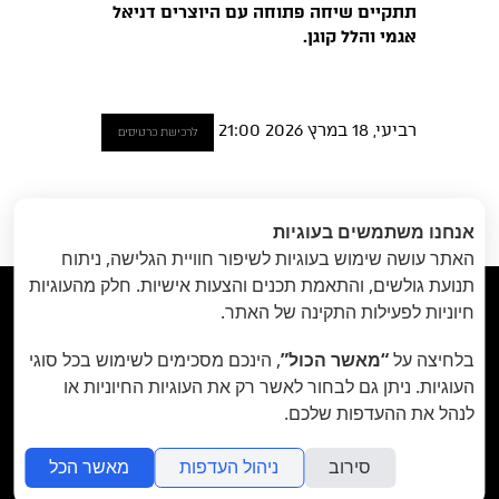
תתקיים שיחה פתוחה עם היוצרים דניאל
אגמי והלל קוגן.
רביעי, 18 במרץ 2026 21:00
לרכישת כרטיסים
הקודם
: Techniques
הבא
: מדריך
«
אנחנו משתמשים בעוגיות
of Seduction // 25.7
למתעמל // 17
האתר עושה שימוש בעוגיות לשיפור חוויית הגלישה, ניתוח
ביולי
»
תנועת גולשים, והתאמת תכנים והצעות אישיות. חלק מהעוגיות



חיוניות לפעילות התקינה של האתר.
בלחיצה על
“מאשר הכול”
, הינכם מסכימים לשימוש בכל סוגי
תיאטרון הבית - Habait Theatre
רחוב נועם 5, יפו.
העוגיות. ניתן גם לבחור לאשר רק את העוגיות החיוניות או
קידום נתיב האמן ע"ר 580107977
לנהל את ההעדפות שלכם.
סירוב
ניהול העדפות
מאשר הכל
folyou