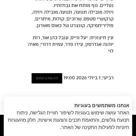
נעליים. גוף מותח את גבולותיו.
ויולה מובילה תנועה, תנועה מובילה ויולה,
קרקושיי סטפס, שרוכים, קולות, מיתרים,
פוליריתמיקה. קונצרט של כאוס מאורגן.
עין חיצונית: יעל ווייס, ענבל כהן אור, רות
יוהנה אנדרסון, עידו פדר, עמית דרורי, מאיה
לוי
רביעי, 1 ביולי 2026 19:00
לרכישת כרטיסים
הקודם
: ציפור
הבא
: מסמך ללא שם
«
אנחנו משתמשים בעוגיות
טרפה ומה שנותר //
// 6 ביולי
»
האתר עושה שימוש בעוגיות לשיפור חוויית הגלישה, ניתוח
27 ביוני
תנועת גולשים, והתאמת תכנים והצעות אישיות. חלק מהעוגיות



חיוניות לפעילות התקינה של האתר.