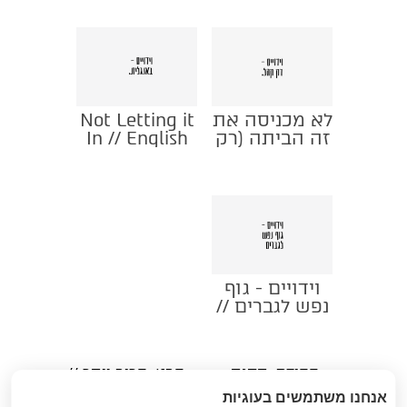
לא מכניסה את
Not Letting it
זה הביתה (רק
In // English
קהל) // 9
Edition
באוגוסט
וידויים - גוף
נפש לגברים //
15 באוגוסט
הקודם
: תחנת
הבא
: קרוב יותר //
«
רוח - סדנה רב
15 באוגוסט
»
אנחנו משתמשים בעוגיות