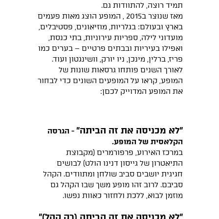
תמיד רוצה, להתוודות גם.
מאז שנוצר ב2015 , המופע הוצג מאות פעמים
בארץ ובעולם: בגלריות, מוזיאונים, פסטיבלים,
מועדוני לילה, ספריות עירוניות, בתי כנסת,
ואפילו בעיריות ובבתים פרטיים – בערים כמו
פריז, ברלין, מינכן, ניו יורק, וושינגטון ועוד.
לאורך השנים פותחו גרסאות שונות של
המופע, קראו על המופעים השונים כדי לבחור
את המופע המדוייק לכםן:
"לא מכניסה את זה הביתה״
- הגרסה
הקלאסית של המופע.
במרכז האירוע, פרפורמרים (מקבוצת
התיאטרון של גייסון דנינו הולט) לבושים
חגיגית יושבים סביב שולחן ומתוודים. הקהל
סביבם. לרוב זהו מופע משך שבו הקהל גם
מוזמן לבוא, ללכת ולחזור כאוות נפשו.
"לא מכניסה את זה הביתה (רק קהל)״