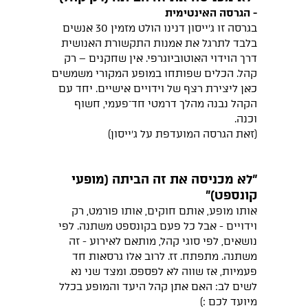
- הגרסה האינטימית
בגרסה זו ג׳ייסון דנינו הולט מזמין 30 אנשים
בלבד לתרגל את אמנות התקשורת האנושית
דרך הוידוי האוטוביוגרפי. אין שחקנים – רק
קהל. הכלים שפותחו במופע המקורי משמשים
כאן ליצירת רצף של וידויים אישיים. יחד עם
הקהל נבנה מהלך דרמטי חד־פעמי, חשוף
וכנה.
(זאת הגרסה המועדפת על ג׳ייסון)
"לא מכניסה את זה הביתה (מופעי
קונספט)״
אותו מופע, אותם חוקים, אותו פורמט, רק
וידויים - אבל כל פעם בקונספט משתנה. לפי
נושאים, לפי סוגי קהל, מותאם לאירוע - זה
משתנה. מתפתח. זז. לרוב אלו גרסאות חד
פעמיות, אז שווה לא לפספס. ומצד שני נא
לשים לב: האם אתן קהל היעד והמופע בכלל
מיועד לכם :)