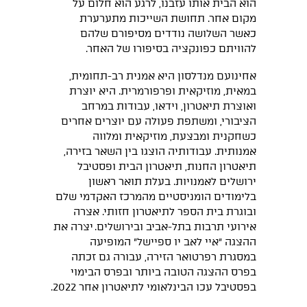
הוא הבית אותו עזבנו, לרגע הוא חלום על
מקום אחר. תחושת השייכות מתערערת
כאשר השלושה נודדים מסיפורם שלהם
להוויתם כפונקציה בסיפורו של האחר.
אחינועם מנדלסון היא אמנית רב-תחומית,
במאית, מוזיקאית ופרפורמרית. היא יוצרת
ואוצרת תיאטרון, וידאו, עבודות במרחב
הציבורי, ומשתפת פעולה עם יוצרים אחרים
כשחקנית ומבצעת, מוזיקאית ומלווה
אמנותית. עבודותיה הוצגו בין השאר בזירה,
תיאטרון החנות, תיאטרון הבית ופסטיבל
ירושלים לאמנויות. בעלת תואר ראשון
בלימודים הומניסטיים מהמרכז האקדמי שלם
ובוגרת בית הספר לתיאטרון חזותי. אצרה
אירועי תרבות בתל-אביב ובירושלים. יצרה את
ההצגה ״איי לאב יו ספיישל״ המופיעה
במסגרת רפרטואר הזירה, עבורה גם זכתה
בפרס ההצגה הטובה ביותר ובפרס הבימוי
בפסטיבל עכו הבינלאומי לתיאטרון אחר 2022.