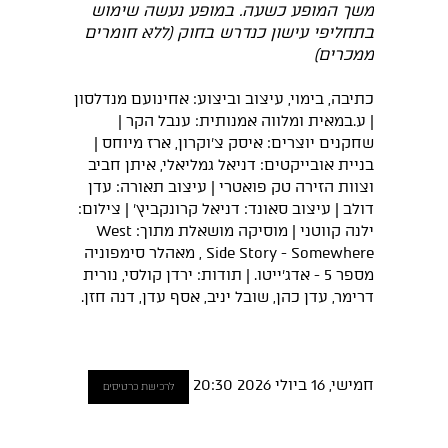
משך המופע כשעה. במופע נעשה שימוש
בתחליפי עישון כנדרש בחוק (ללא חומרים
ממכרים)
כתיבה, בימוי, עיצוב וביצוע: אחינועם מנדלסון
| ע.במאית ומלווה אמנותית: ענבל הקר |
שחקנים יוצרים: איסק צ'וקרון, ארז מיוחס |
בניית אובייקטים: דניאל גמליאלי, איתן חביב
וצוות הזירה טק פואטרי | עיצוב תאורה: עדן
דולב | עיצוב סאונד: דניאל קרונקביץ' | צילום:
ילנה קווטני | מוסיקה מושאלת מתוך: West
Side Story - Somewhere , מאהלר סימפוניה
מספר 5 - אדג'ייטו. | תודות: ירדן קולסי, נורית
דרימר, עדן כהן, שובל יניב, אסף עדן, דנה חזן.
חמישי, 16 ביולי 2026 20:30
לרכישת כרטיסים