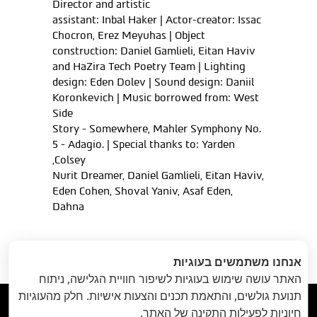
Director and artistic
assistant: Inbal Haker | Actor-creator: Issac
Chocron, Erez Meyuhas | Object
construction: Daniel Gamlieli, Eitan Haviv
and HaZira Tech Poetry Team | Lighting
design: Eden Dolev | Sound design: Daniil
Koronkevich | Music borrowed from: West
Side
Story - Somewhere, Mahler Symphony No.
5 - Adagio. | Special thanks to: Yarden
Colsey,
Nurit Dreamer, Daniel Gamlieli, Eitan Haviv,
Eden Cohen, Shoval Yaniv, Asaf Eden,
Dahna
הקודם
: 100
הבא
: מדריך
«
אנחנו משתמשים בעוגיות
גברים // 15 ביולי
למתעמל // 17
האתר עושה שימוש בעוגיות לשיפור חוויית הגלישה, ניתוח
ביולי
»
תנועת גולשים, והתאמת תכנים והצעות אישיות. חלק מהעוגיות



חיוניות לפעילות התקינה של האתר.