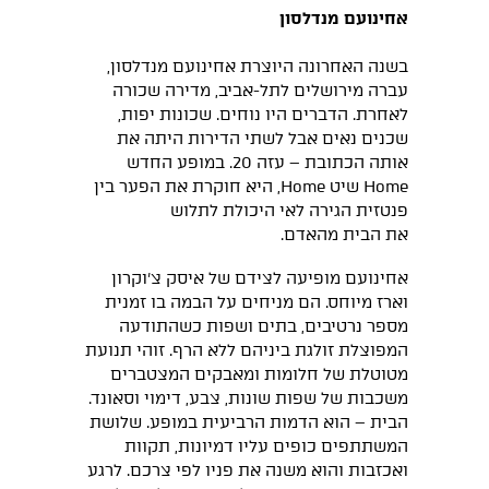
אחינועם מנדלסון
בשנה האחרונה היוצרת אחינועם מנדלסון,
עברה מירושלים לתל-אביב, מדירה שכורה
לאחרת. הדברים היו נוחים. שכונות יפות,
שכנים נאים אבל לשתי הדירות היתה את
אותה הכתובת – עזה 20. במופע החדש
Home שיט Home, היא חוקרת את הפער בין
פנטזית הגירה לאי היכולת לתלוש
את הבית מהאדם.
אחינועם מופיעה לצידם של איסק צ'וקרון
וארז מיוחס. הם מניחים על הבמה בו זמנית
מספר נרטיבים, בתים ושפות כשהתודעה
המפוצלת זולגת ביניהם ללא הרף. זוהי תנועת
מטוטלת של חלומות ומאבקים המצטברים
משכבות של שפות שונות, צבע, דימוי וסאונד.
הבית – הוא הדמות הרביעית במופע. שלושת
המשתתפים כופים עליו דמיונות, תקוות
ואכזבות והוא משנה את פניו לפי צרכם. לרגע