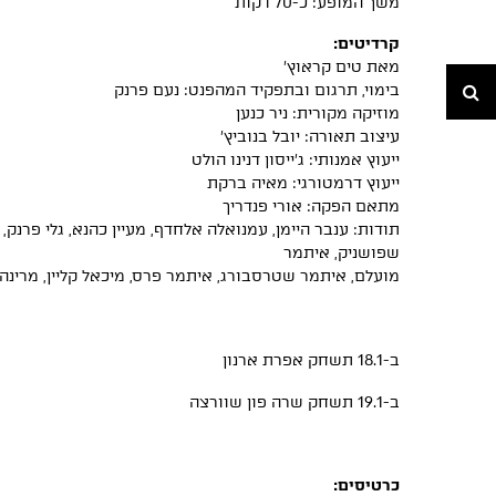
משך המופע: כ-70 דקות
קרדיטים:
מאת טים קראוץ׳
חיפוש
בימוי, תרגום ובתפקיד המהפנט: נעם פרנק
מוזיקה מקורית: ניר כנען
עיצוב תאורה: יובל בנוביץ׳
ייעוץ אמנותי: ג׳ייסון דנינו הולט
ייעוץ דרמטורגי: מאיה ברקת
מתאם הפקה: אורי פנדריך
תודות: ענבר היימן, עמנואלה אלחדף, מעיין כהנא, גלי פרנק, א
שפושניק, איתמר
מועלם, איתמר שטרסבורג, איתמר פרס, מיכאל קליין, מרינ
ב-18.1 תשחק אפרת ארנון
ב-19.1 תשחק שרה פון שוורצה
כרטיסים: