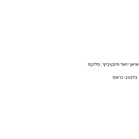
יאן יואל פינקוביץ׳, פליקס
ה בלטוב-גראס