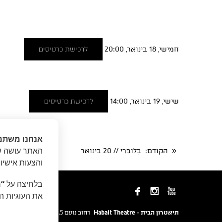
חמישי, 18 בינואר, 20:00
לרכישת כרטיסים
שישי, 19 בינואר, 14:00
לרכישת כרטיסים
אנחנו משתמ
האתר עושה שי
«
הקודם
: בְּלוּבֵּרִי // 20 בינואר
הבא
: לאב מי טנדר 
והצעות אישיו
בלחיצה על
“מ



את העוגיות ה
תיאטרון הבית - Habait Theatre
רחוב נועם 5, יפו.