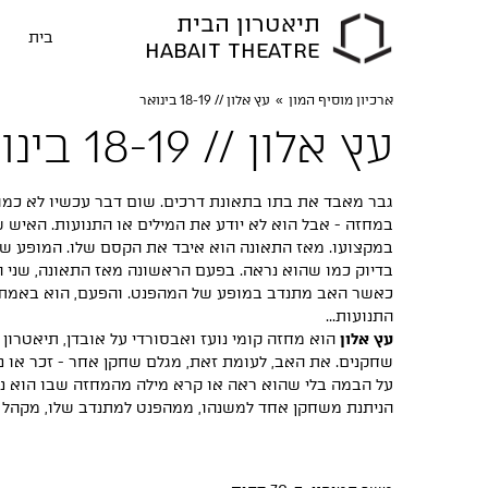
תיאטרון הבית
בית
HABAIT THEATRE
ארכיון מוסיף המון
»
עץ אלון // 18-19 בינואר
עץ אלון // 18-19 בינואר
גבר מאבד את בתו בתאונת דרכים. שום דבר עכשיו לא כמו 
במחזה - אבל הוא לא יודע את המילים או התנועות. האיש 
במקצועו. מאז התאונה הוא איבד את הקסם שלו. המופע שלו
בדיוק כמו שהוא נראה. בפעם הראשונה מאז התאונה, שני ה
כאשר האב מתנדב במופע של המהפנט. והפעם, הוא באמת ל
התנועות...
עץ אלון
הוא מחזה קומי נועז ואבסורדי על אובדן, תיאטרון 
שחקנים. את האב, לעומת זאת, מגלם שחקן אחר - זכר או נ
על הבמה בלי שהוא ראה או קרא מילה מהמחזה שבו הוא נמ
הניתנת משחקן אחד למשנהו, ממהפנט למתנדב שלו, מקהל 