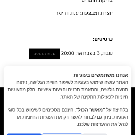
בדיקת חומרים
יוצרת ומבצעת: ענת דרימר
כרטיסים:
שבת, 3 בפברואר, 20:00
לרכישת כרטיסים
הקודם
: מקום
הבא
: איך כותבים
«
אנחנו משתמשים בעוגיות
טוב הכל רע // 8
הגשה - סדנה! // 2-
האתר עושה שימוש בעוגיות לשיפור חוויית הגלישה, ניתוח
בפברואר
3 בפברואר
»
תנועת גולשים, והתאמת תכנים והצעות אישיות. חלק מהעוגיות
חיוניות לפעילות התקינה של האתר.



בלחיצה על
“מאשר הכול”
, הינכם מסכימים לשימוש בכל סוגי
תיאטרון הבית - Habait Theatre
רחוב נועם 5, יפו.
העוגיות. ניתן גם לבחור לאשר רק את העוגיות החיוניות או
לנהל את ההעדפות שלכם.
קידום נתיב האמן ע"ר 580107977