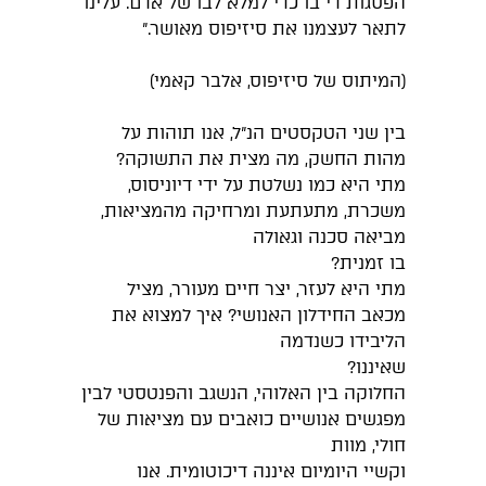
הפסגות די בו כדי למלא לבו של אדם. עלינו
לתאר לעצמנו את סיזיפוס מאושר."
(המיתוס של סיזיפוס, אלבר קאמי)
בין שני הטקסטים הנ"ל, אנו תוהות על
מהות החשק, מה מצית את התשוקה?
מתי היא כמו נשלטת על ידי דיוניסוס,
משכרת, מתעתעת ומרחיקה מהמציאות,
מביאה סכנה וגאולה
בו זמנית?
מתי היא לעזר, יצר חיים מעורר, מציל
מכאב החידלון האנושי? איך למצוא את
הליבידו כשנדמה
שאיננו?
החלוקה בין האלוהי, הנשגב והפנטסטי לבין
מפגשים אנושיים כואבים עם מציאות של
חולי, מוות
וקשיי היומיום איננה דיכוטומית. אנו