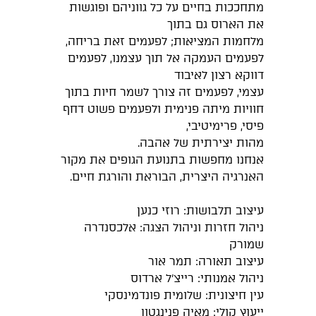
מתחככות בחיים על כל גווניהם ופוגשות
את הארוס גם בתוך
מלחמות המציאות; לפעמים זאת בריחה,
לפעמים העמקה אל תוך עצמנו, לפעמים
דווקא רצון לאיבוד
עצמי, לפעמים זה צורך לשמר חיות בתוך
חוויות מיתה פנימית ולפעמים פשוט דחף
פיסי, פרימיטיבי,
מהות יצירתית של אהבה.
אנחנו מחפשות בתנועת הגופים את מקור
האנרגיה היצרית, הבוראת והורגת חיים.
עיצוב תלבושות: רוזי כנען
ניהול חזרות וניהול הצגה: אלכסנדרה
שמורק
עיצוב תאורה: תמר אור
ניהול אמנותי: רייצ'ל ארדוס
עין חיצונית: שלומית פונדמינסקי
ייעוץ קולי: מאיה פנינגטון