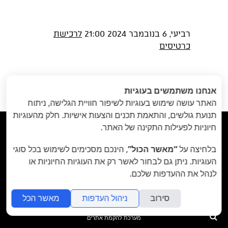
רביעי, 6 בנובמבר 2024 21:00
לרכישת
כרטיסים
הקודם
: פגישה
הבא
: שלום ונשיקות
«
אנחנו משתמשים בעוגיות
אישית // 6 בנובמבר
- בכורה! // 5-6
האתר עושה שימוש בעוגיות לשיפור חוויית הגלישה, ניתוח
בנובמבר
»
תנועת גולשים, והתאמת תכנים והצעות אישיות. חלק מהעוגיות
חיוניות לפעילות התקינה של האתר.



בלחיצה על
“מאשר הכול”
, הינכם מסכימים לשימוש בכל סוגי
תיאטרון הבית - Habait Theatre
רחוב נועם 5, יפו.
העוגיות. ניתן גם לבחור לאשר רק את העוגיות החיוניות או
לנהל את ההעדפות שלכם.
קידום נתיב האמן ע"ר 580107977
סירוב
ניהול העדפות
מאשר הכל
folyou
חיפוש
מערכת להקמת אתרים