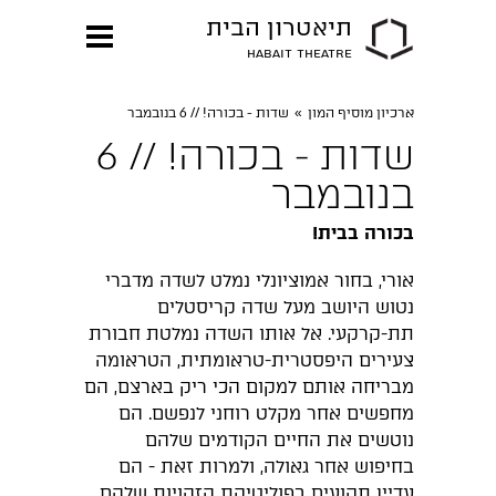
תיאטרון הבית
HABAIT THEATRE
ארכיון מוסיף המון
»
שדות - בכורה! // 6 בנובמבר
שדות - בכורה! // 6
בנובמבר
בכורה בבית!
אורי, בחור אמוציונלי נמלט לשדה מדברי
נטוש היושב מעל שדה קריסטלים
תת-קרקעי. אל אותו השדה נמלטת חבורת
צעירים היפסטרית-טראומתית, הטראומה
מבריחה אותם למקום הכי ריק בארצם, הם
מחפשים אחר מקלט רוחני לנפשם. הם
נוטשים את החיים הקודמים שלהם
בחיפוש אחר גאולה, ולמרות זאת - הם
עדיין תקועים בפוליטיקת הזהויות שלהם