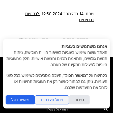
שבת, 14 בדצמבר 2024 19:30
לרכישת
כרטיסים
הקודם
: קריאה
הבא
: מופע גאלה
«
משותפת | ליאת
להקת המחול פרסקו
אנחנו משתמשים בעוגיות
אלקיים // 15
// 13-14 בדצמבר
»
האתר עושה שימוש בעוגיות לשיפור חוויית הגלישה, ניתוח
בדצמבר 24
תנועת גולשים, והתאמת תכנים והצעות אישיות. חלק מהעוגיות
חיוניות לפעילות התקינה של האתר.



בלחיצה על
“מאשר הכול”
, הינכם מסכימים לשימוש בכל סוגי
תיאטרון הבית - Habait Theatre
רחוב נועם 5, יפו.
העוגיות. ניתן גם לבחור לאשר רק את העוגיות החיוניות או
לנהל את ההעדפות שלכם.
קידום נתיב האמן ע"ר 580107977
סירוב
ניהול העדפות
מאשר הכל
folyou
חיפוש
חנות אונליין בקלות