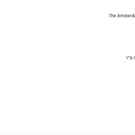
The Amsterda
 ע"ר