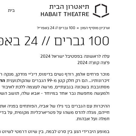
תיאטרון הבית
בית
HABAIT THEATRE
ארכיון מוסיף המון
»
100 גברים // 24 באפריל
100 גברים // 24 באפריל
עלה לראשונה בפסטיבל ישראל 2024
פ׳צה קוצ׳ה 2024
מוכר פרחים אלמן, רודף נשים בדימוס, דיג'יי מזדקן, מנקה
זיכרונותיו… הם רק חלק קטן מ-99 הגברים שהקולנוענית
הדס
מסתובבת בשכונה בגבעתיים, מרשה לעצמה ללכת לאיבוד אל
ולמעשה מחפשת גבר אחד במיוחד - אבא שלה, תושב השכונ
ההיכרות עם הגברים בני גילו של אביה, הפותחים בפניה את
חייהם, מגלה להדס משהו על פטריארכליות מקומית, על בדיד
חמלה ועל אבהות.
במופע היברידי הנע בין סרט לבמה, בין שיוט דרמטי לשיוט