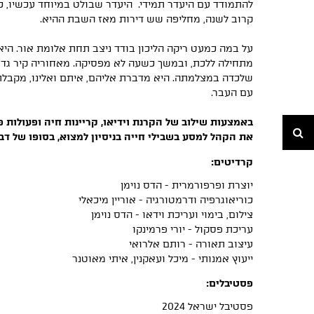
להתמודד עם היעדר תמידי. היעדר שבולט במיוחד עכשיו, 
קרוב לשנה, מחליפה שש דירות מאז השבת ההיא.
על במה כמעט ריקה הליכון בודד ניצב תחת אלומת אור. היא
מתחילה ללכת, ובמשך כשעה לא מפסיקה. מאחוריה קיר גדול 
שלכדה במצלמתה. היא מדברת אליהם, איתם ואלינו, מקבלת
עם העבר.
באמצעות שילוב של הקרנת וידיאו, קריינות חיה ופעולות 
חיפוש
את הקהל למסע בשבילי חייה בניסיון למצוא, בסופו של דבר, א
קרדיטים:
יוצרת ופרפורמרית - הדס נוימן
כוריאוגרפיה ודרמטורגיה - אוריין מיכאלי
צילום, בימוי ועריכת וידאו - הדס נוימן
עריכת פסקול - יורי פרמינקו
עיצוב תאורה - רותם אלרואי
ייעוץ אמנותי - מיכל ועאקנין, איתי מאוטנר
פסטיבלים:
פסטיבל ישראל 2024