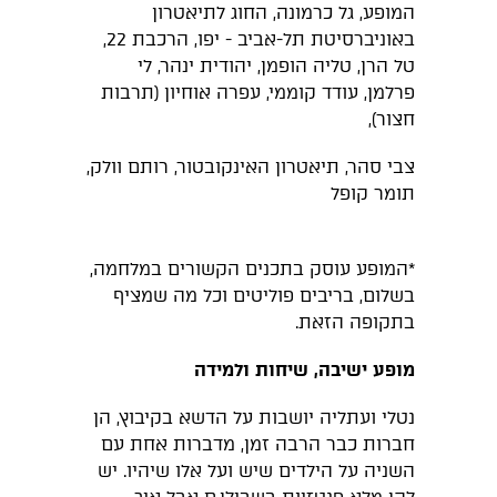
המופע, גל כרמונה, החוג לתיאטרון
באוניברסיטת תל-אביב - יפו, הרכבת 22,
טל הרן, טליה הופמן, יהודית ינהר, לי
פרלמן, עודד קוממי, עפרה אוחיון (תרבות
חצור),
צבי סהר, תיאטרון האינקובטור, רותם וולק,
תומר קופל
*המופע עוסק בתכנים הקשורים במלחמה,
בשלום, בריבים פוליטים וכל מה שמציף
בתקופה הזאת.
מופע ישיבה, שיחות ולמידה
נטלי ועתליה יושבות על הדשא בקיבוץ, הן
חברות כבר הרבה זמן, מדברות אחת עם
השניה על הילדים שיש ועל אלו שיהיו. יש