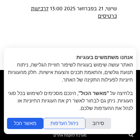
שישי, 21 בפברואר 2025 13:00
לרכישת
כרטיסים
הקודם
: סטודיו
הבא
: זה שלי מהבית
«
אנחנו משתמשים בעוגיות
פתוח | עוף החול //
// 18-19
האתר עושה שימוש בעוגיות לשיפור חוויית הגלישה, ניתוח
22 בפברואר
בפברואר
»
תנועת גולשים, והתאמת תכנים והצעות אישיות. חלק מהעוגיות
חיוניות לפעילות התקינה של האתר.



בלחיצה על
“מאשר הכול”
, הינכם מסכימים לשימוש בכל סוגי
תיאטרון הבית - Habait Theatre
רחוב נועם 5, יפו.
העוגיות. ניתן גם לבחור לאשר רק את העוגיות החיוניות או
לנהל את ההעדפות שלכם.
קידום נתיב האמן ע"ר 580107977
סירוב
ניהול העדפות
מאשר הכל
folyou
חיפוש
מערכת להקמת אתרים