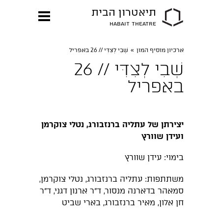
תיאטרון הבית
HABAIT THEATRE
ארכיון מוסיף המון
»
שְׁבִי לְצִדִּי // 26 באפריל
שְׁבִי לְצִדִּי // 26
באפריל
יצירתן של עתליה ברנזבורג, נטלי צוקרמן
ועידן שוורץ
בימוי: עידן שוורץ
משתתפות: עתליה ברנזבורג, נטלי צוקרמן,
סמאהר בדארנה מנסור, ד"ר ארנון דגני, ד"ר
חן אלון, מאיר ברנזבורג, בארי שביט