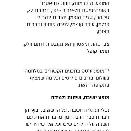
המופע, גל כרמונה, החוג לתיאטרון
באוניברסיטת תל-אביב - יפו, הרכבת 22,
טל הרן, טליה הופמן, יהודית ינהר, לי
פרלמן, עודד קוממי, עפרה אוחיון (תרבות
חצור),
צבי סהר, תיאטרון האינקובטור, רותם וולק,
תומר קופל
*המופע עוסק בתכנים הקשורים במלחמה,
בשלום, בריבים פוליטים וכל מה שמציף
בתקופה הזאת.
מופע ישיבה, שיחות ולמידה
נטלי ועתליה יושבות על הדשא בקיבוץ, הן
חברות כבר הרבה זמן, מדברות אחת עם
השניה על הילדים שיש ועל אלו שיהיו. יש