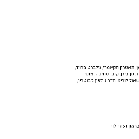
מן, תאטרון הקאמרי, גילברט ברויד,
, גון בירן, קובי סוויסה, מוטי
ול לוריא, הדר ג׳וזפין ג׳בוטריו,
ראון ואורי לוי