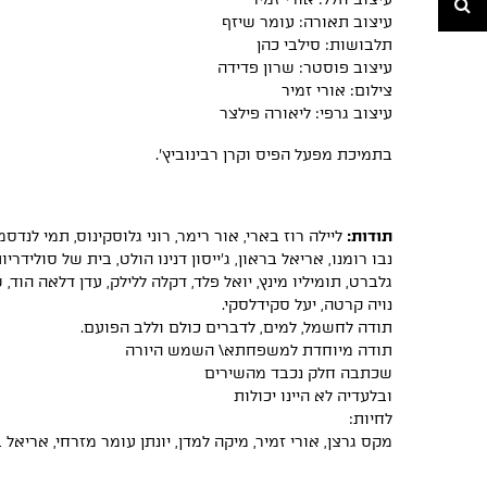
עיצוב תאורה: עומר שיזף
תלבושות: סילבי כהן
עיצוב פוסטר: שרון פדידה
צילום: אורי זמיר
עיצוב גרפי: ליאורה פילצר
בתמיכת מפעל הפיס וקרן רבינוביץ'.
תודות:
ליילה רוז בארי, אור רימר, רוני גלוסקינוס, תמי לנדס
נבו רומנו, אריאל בראון, ג׳ייסון דנינו הולט, בית של סולידריות
גלברט, תומיליו מינץ, יואל פלד, דקלה ללילק, עדן דלאה הוד, שא
נויה קרטה, יעל סקידלסקי.
תודה לחשמל, למים, לדברים כולם וללב הפועם.
תודה מיוחדת למשפחתא\ השמש היורה
שכתבה חלק נכבד מהשירים
ובלעדיה לא היינו יכולות
לחיות:
מקס גרצן, אורי זמיר, מיקה למדן, יונתן עומר מזרחי, אריאל ב