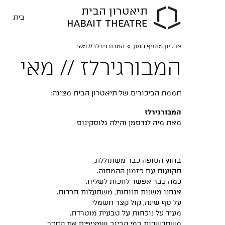
תיאטרון הבית
בית
HABAIT THEATRE
ארכיון מוסיף המון
»
המבורגירלז // מאי
המבורגירלז // מאי
חממת הביכורים של תיאטרון הבית מציגה:
המבורגירלז
מאת מיה לנדסמן והילה גלוסקינוס
בחוץ הסופה כבר משתוללת,
תקועות עם פזמון ההמתנה.
כמה כבר אפשר לחכות לשליח.
אנחנו משנות תנוחות, משתעלות חרדות.
על סף שינה, קול קצר חשמלי
מעיד על נוכחות על טבעית מוטרדת.
משתכשכות במי הביוב שמציפים את החדר,