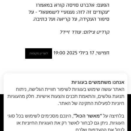
הפעם: אלברט סויסה קורא במאמרו
״עקודים זה לזה: געגועיי לישמעאל״ - על
סיפור העקידה, על קריאה ועל כתיבה.
קרדיט צילום: עודד זיידל
חמישי, 17 ביולי 2025 19:00
לשריון מקומות
הקודם
: מסמך
הבא
: המנון לאהבה
«
אנחנו משתמשים בעוגיות
ללא שם // 21 ביולי
// 16-17 ביולי
»
האתר עושה שימוש בעוגיות לשיפור חוויית הגלישה, ניתוח
תנועת גולשים, והתאמת תכנים והצעות אישיות. חלק מהעוגיות
חיוניות לפעילות התקינה של האתר.



בלחיצה על
“מאשר הכול”
, הינכם מסכימים לשימוש בכל סוגי
תיאטרון הבית - Habait Theatre
רחוב נועם 5, יפו.
העוגיות. ניתן גם לבחור לאשר רק את העוגיות החיוניות או
לנהל את ההעדפות שלכם.
קידום נתיב האמן ע"ר 580107977