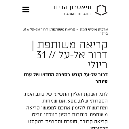
תיאטרון הבית
HABAIT THEATRE
ארכיון מוסיף המון
»
קריאה משותפת | דרור אל-על // 31
ביולי
קריאה משותפת |
דרור אל-על // 31
ביולי
דרור אל-על קורא בספרה החדש של ענת
עינהר
לרגל השקת הגליון התשיעי של כתב העת
הספרותי שלנו, גופא, אנו שמחות
ומתרגשות להזמין אתכם למפגשי קריאה
משותפת. כותבות הגליון הנוכחי יובילו
קריאה קרובה, סוערת וסקרנית בטקסט
לבחירתן.