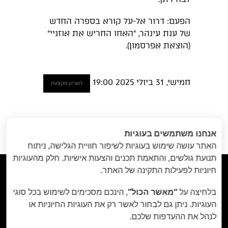
הפעם: דרור אל-על קורא בספרה החדש
של ענת עינהר, ״האחו החריש את אוזניי״
(הוצאת אפרסמון).
חמישי, 31 ביולי 2025 19:00
לשריון מקומות
הקודם
: בוץ
הבא
: מרסל // 29-31
«
אנחנו משתמשים בעוגיות
וערפל // 13-16
ביולי
»
האתר עושה שימוש בעוגיות לשיפור חוויית הגלישה, ניתוח
באוגוסט
תנועת גולשים, והתאמת תכנים והצעות אישיות. חלק מהעוגיות
חיוניות לפעילות התקינה של האתר.



בלחיצה על
“מאשר הכול”
, הינכם מסכימים לשימוש בכל סוגי
תיאטרון הבית - Habait Theatre
רחוב נועם 5, יפו.
העוגיות. ניתן גם לבחור לאשר רק את העוגיות החיוניות או
לנהל את ההעדפות שלכם.
קידום נתיב האמן ע"ר 580107977