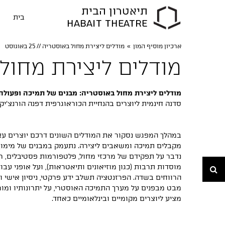
תיאטרון הבית
בית
HABAIT THEATRE
ארכיון מוסיף המון
»
מודלים ליצירת מחול באוסטריה // 25 באוגוסט
מודלים ליצירת מחול באוסטר
מודלים ליצירת מחול באוסטריה: מבנים של תמיכה ופעולה
סדנה חינמית ליוצרים בהנחיית הכוראוגרפית דפנה הורנצ'יק
במהלך המפגש נסקור את המודלים השונים דרכם יוצרים ע
מקבלים תמיכה ומשאבים ליצירה. נתעמק במבנים של מימון צי
נדבר על תפקידם של מרכזי מחול, פלטפורמות פסטיבלים, רז
חיפוש
מוסדות תרבות (כגון מוזיאונים ותיאטראות), ועל אופני עבו
הרווחים בשדה. הפרזנטציה תשלב ידע פרקטי, ניסיון אישי ו
מבט מבפנים על מערך התמיכה האוסטרי, על יתרונותיו ומור
מציע ליוצרים מקומיים ובינלאומיים כאחד.