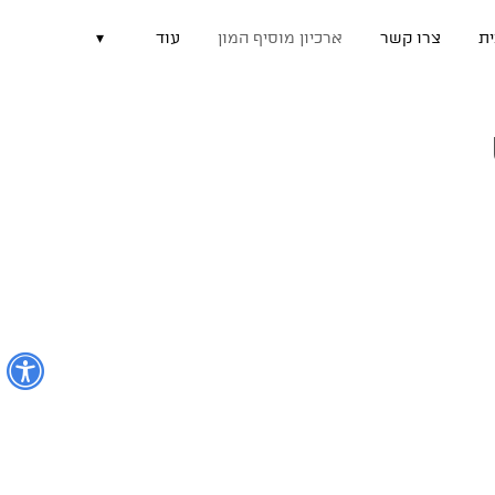
ת
צרו קשר
ארכיון מוסיף המון
עוד
▾
נ