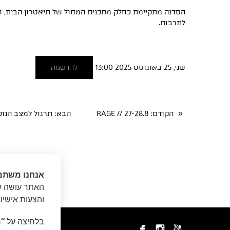
הסדנה מתקיימת כחלק מתכנית המחול של תיאטרון הבית, ו
לתרבות.
שני, 25 באוגוסט 2025 13:00
להרשמה
«
הקודם
: RAGE // 27-28.8
הבא
: תרגול למצב הנוכחי | סד
אנחנו משתמ
האתר עושה שי
והצעות אישיו
בלחיצה על
“מ


