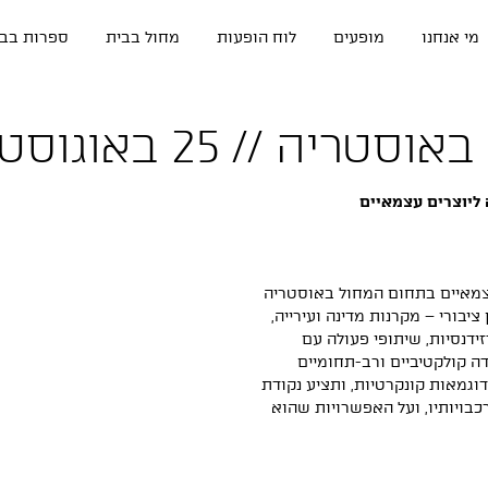
מי אנחנו
מופעים
לוח הופעות
מחול בבית
ספרות בבי
יה // 25 באוגוסט
 ליוצרים עצמאיים
צמאיים בתחום המחול באוסטריה
בורי – מקרנות מדינה ועירייה,
ידנסיות, שיתופי פעולה עם
דה קולקטיביים ורב-תחומיים
דוגמאות קונקרטיות, ותציע נקודת
כבויותיו, ועל האפשרויות שהוא