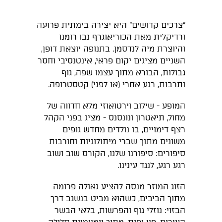
״צרכים קדושים״ היא יצירה בימתית פרועה
ורדיקלית מאת הכוריאוגרף נבו רומנו
והיוצרת מיה לנדסמן. בתנופה יוצאת דופן,
השניים מציגים יקום פראי, אינטנסיבי וחסר
גבולות, הבורא מתוך עצמו שפה, גוף
ותרבות, רגע אחרי (או לפני) קטסטרופה.
המופע - שילוב וירטואוזי מלא חדווה של
מחול, תיאטרון ונונסנס - מציג בפני הקהל
רצף דימויים, בו נולדים מחדש גופים
משונים מתוך שברי מיתולוגיות וחורבות
סיפורים: סיפורנו שלנו, הקורס שוב ושוב
רגע רגע, לנגד עינינו.
הזוג המוזר מנסה להציע גאולה פרומה
מתוך הביבים, כשהוא מביט בנשגב דרך
הבזוי: נוזלי גוף והפרשות, בלאי הבשר