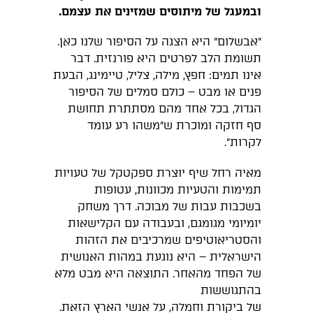
ובמעגל של מיתוסים שמזינים את עצמם.
"אבשלום" היא הצגה על הסיפור שלנו כאן.
תשומת הלב לפרטים היא פורנזית. דבר
אינו תמים: חפץ, מילה, צליל, טיימינג, הבעת
פנים או מבט – כולם סמלים של הסיפור
הגדול, בכל אחד מהם מסתתרת תחושת
סף חזקה ומוכרת ש״משהו רע עומד
לקרות״.
מאיה רחל שיף יוצרת ספקטקל של טעויות
תמימות והטעיות מכוונות, עטופות
בשכבות עבות של מבוכה. דרך משחק
יומיומי מגומגם, ובעבודה עם הקלישאות
והסטריאוטיפים שמרכיבים את הזהות
הישראלית – היא נוגעת במהות האנושית
של הפחד מהאחר. התוצאה היא מבט מלא
בהתגוששות
של ביקורת וחמלה, על אנשי הארץ הזאת.