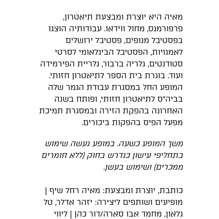
מאיה היא יוצרת ומבצעת תיאטרון,
פרפורמנס, מחול ווידאו. עבודותיה הוצגו
בפסטיבל מנופים, פסטיבל ירושלים
לאמנויות, הפסטיבל הבינלאומי לסרטי
סטודנטים, גלריה ברבור, גלריית הפירמידה
ועוד. בוגרת בית הספר לתיאטרון חזותי.
המופע החל במסגרת עבודת הגמר שלה
בביה״ס לתיאטרון חזותי, ופותח בשנה
האחרונה בהפקת הזירה ובמסגרת תמיכת
מפעל הפיס בהפקות ביכורים.
משך המופע כשעה. במופע נעשה שימוש
בתחליפי עישון כנדרש בחוק (ללא חומרים
ממכרים) ושימוש בעשן.
כותבת, יוצרת ומבצעת: מאיה רחל שיף |
מופיעים ושותפים ליצירה: יזהר אדלר, טל
גלאון, מחמד אבו סארה/דור כהן | ליווי