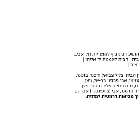
הושע רבינוביץ לאמנויות תל-אביב
ית | הבית לאמנות יד אליהו |
צית |
ן הבית, צליל צביאל ודפנה בוטנר,
מי, אבי גיבסון בר-אל, ניצן
 תום ניסים, אלירן כספי, ניצן
ודיו רמפה, פלגה פת"ן 7, גדוד 50 נח"ל, שרון קרמנר, אבי (צ׳ופינסקי) אברהם
ך מציאות דרמטית למחזה.