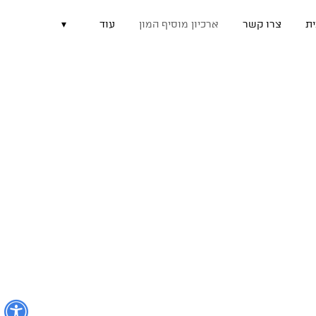
ת
צרו קשר
ארכיון מוסיף המון
עוד
▾
נ