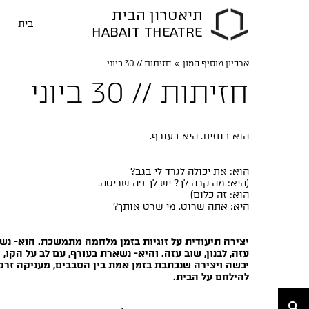
תיאטרון הבית
בית
HABAIT THEATRE
ארכיון מוסיף המון
»
חזיתות // 30 ביוני
חזיתות // 30 ביוני
הוא בחזית. היא בעורף.
הוא: את יכולה לגרד לי בגב?
(היא: מה קרה לך? יש לך פה שריטה.
הוא: זה כלום)
היא: אתה שרוט. מי שרט אותך?
יצירה תיעודית על זוגיות בזמן מלחמה מתמשכת. הוא- נשל
עזה, לבנון, שוב עזה. והיא- נשארת בעורף, עם לב על הקו
יבשה ויצירה שנכתבת בזמן אמת בין הסבבים, מעניקה זר
להילחם על הבית.
חיפוש