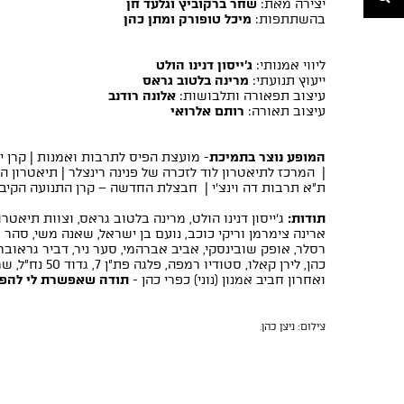
יצירה מאת:
שחר ברקוביץ וגלעד חן
בהשתתפות:
מיכל טופורק ומתן כהן
ליווי אמנותי:
ג'ייסון דנינו הולט
ייעוץ תנועתי:
מרינה בלטוב גראס
עיצוב תפאורה ותלבושות:
אלונה רודנב
עיצוב תאורה:
רותם אלרואי
המופע נוצר בתמיכת
- מועצת הפיס לתרבות ואמנות | קרן י
| המרכז לתיאטרון לוד לזכרה של פנינה רינצלר | תיאטרון הב
ת"א תרבות דה וינצ'י |
חבצלת החדשה – קרן התנועה הקיבו
תודות:
ג'ייסון דנינו הולט, מרינה בלטוב גראס, וצוות תיאטרו
ארינה צימרמן וריקי כוכב, נועם בן ישראל, שאנה משי, סהר עזי
רסלר, אופק שובינסקי, אביב אברהמי, סער ניר, דביר גראוברט,
כהן, לירן קאלו, סט
ואחרון חביב אמנון (נוני) כפרי כהן -
תודה שאפשרת לי להפו
צילום: ניצן כהן.