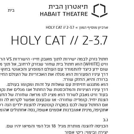
תיאטרון הבית
בית
HABAIT THEATRE
ארכיון מוסיף המון
»
HOLY CAT // 2-3.7
HOLY CAT // 2-3.7
חתול נזרק לבמה ישירות לתוך מאבק חייו- הישרדות VS הרצון החופשי.
וויט (WHITE) הוא חתול בית שחור שנזרק לרחוב, אל 
שום ידע כיצד להתמודד עם העולם המופרע והכאוטי בחוץ-
דרך עיניו הפעורות הוא מגלה את האכזריות של העולם החי
ברורה והיא, החזק שורד.
הוא מתנגש חזיתית עם שאלות על זהות ומקומו בעולם.
דרך עיניו הציניות והמלוכסנות של החתול אנו מגלים את נקוד
בעוד וויט נאבק לשרוד הוא מציג לנו מראה שחורה של החב
הצגת יחיד. קומדיה שחורה- או שבעצם אפשר לקרוא לה וויט, 
אם החתול עשה לכם במקרה קונוטציה להצגת ילדים הנה רש
#תקיפה_מינית #אובדנות #סמים #שפה_גסה #חתולים #הומ
נ.ב
הכניסה להצגה מותרת מגיל 18 וכל המי והמיאו יהיו שם.
יצירה ובימוי: ריקי אסור