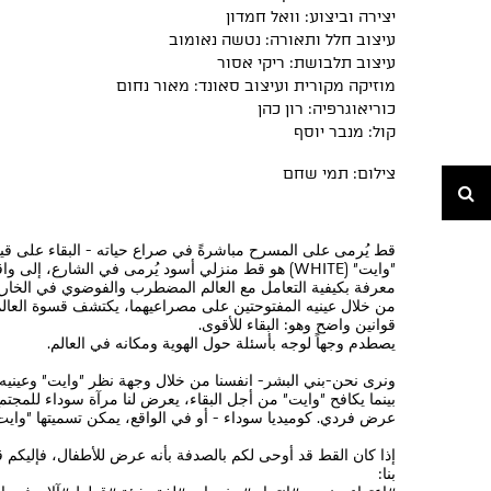
יצירה וביצוע: וואל חמדון
עיצוב חלל ותאורה: נטשה נאומוב
עיצוב תלבושת: ריקי אסור
מוזיקה מקורית ועיצוב סאונד: מאור נחום
כוריאוגרפיה: רון כהן
קול: מנבר יוסף
צילום: תמי שחם
חיפוש
قط يُرمى على المسرح مباشرةً في صراع حياته - البقاء على قيد ا
"وايت" (WHITE) هو قط منزلي أسود يُرمى في الشارع، إ
معرفة بكيفية التعامل مع العالم المضطرب والفوضوي في الخار
من خلال عينيه المفتوحتين على مصراعيهما، يكتشف قسوة العال
قوانين واضح وهو: البقاء للأقوى.
يصطدم وجهاً لوجه بأسئلة حول الهوية ومكانه في العالم.
ونرى نحن-بني البشر- انفسنا من خلال وجهة نظر "وايت" وعينيه 
بينما يكافح "وايت" من أجل البقاء، يعرض لنا مرآة سوداء للمجتم
عرض فردي. كوميديا سوداء - أو في الواقع، يمكن تسميتها "وايت"
بنا: