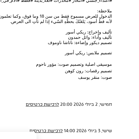
#اعتداء_جنسي #انتحار #مخدرات #لغة_بذيئة #قطط #آلام_في_ا
ملاحظة:
الدخول للعرض مسموح فقط من سن 18 وما فوق، وكما تعلمون:
لأنه قطٌ أسود، يَلعَنُكَ بحظّهِ السّيء إذا لم تأتِ الى العرض.
تأليف وإخراج: ريكي أسور
تأليف وأداء: وائل حمدون
تصميم ديكور وإضاءة: ناتاشا ناوموف
تصميم ملابس: ريكي أسور
موسيقى اصلية وتصميم صوت: مؤور ناحوم
تصميم رقصات: رون كوهن
صوت: منڤر يوسف
חמישי, 2 ביולי 2026 20:00
לרכישת כרטיסים
שישי, 3 ביולי 2026 14:00
לרכישת כרטיסים