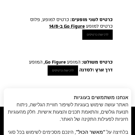
כרטיס לשני מופעים:
כרטיס למופע, פלוס
כרטיס למופע
Go Figure ב-14/8
לרכישת כרטיסים
כרטיס משולש:
המופע
Go Figure,
המופע
דרך ארץ
ו
לסדנה
לרכישת כרטיסים
הקודם
: Go
הבא
: סטודיו פתוח |
«
אנחנו משתמשים בעוגיות
Figure // 14.8
חומרים ותחבולות //
האתר עושה שימוש בעוגיות לשיפור חוויית הגלישה, ניתוח
17 באוגוסט
»
תנועת גולשים, והתאמת תכנים והצעות אישיות. חלק מהעוגיות



חיוניות לפעילות התקינה של האתר.
בלחיצה על
“מאשר הכול”
, הינכם מסכימים לשימוש בכל סוגי
תיאטרון הבית - Habait Theatre
רחוב נועם 5, יפו.