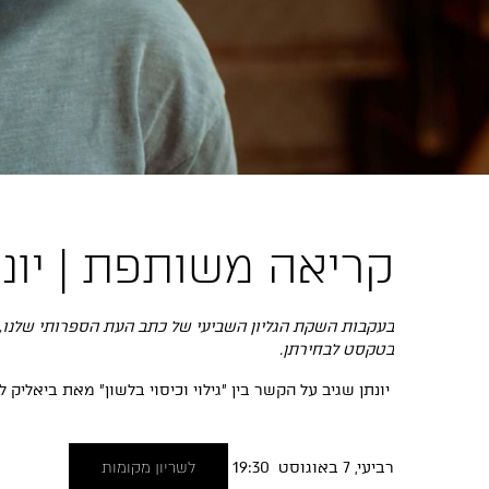
קריאה משותפת | יונתן שגיב //
בעקבות השקת הגליון השביעי של כתב העת הספרותי שלנו, ג
בטקסט לבחירתן.
יונתן שגיב על הקשר בין ״גילוי וכיסוי בלשון״ מאת ביאליק 
רביעי, 7 באוגוסט 19:30
לשריון מקומות