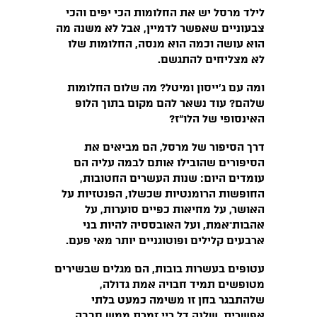
לילד מרסל יש את החלומות הכי יפים והכי
צבעוניים שאפשר לדמיין, אבל לא משנה מה
הוא עושה וכמה הוא מנסה, החלומות שלו
לא מצליחים להתגשם.
ומה עם ג׳ייסון ומיטל? מה שלום החלומות
שלהם? עוד נשאר להם מקום בתוך הלופ
האינסופי של הלו״ז?
דרך הסיפור של מרסל, הם מביאים את
הסיפורים שהובילו אותם לבמה עליה הם
עומדים היום: שנות העשרים החטובות,
החופשות הרומנטיות שכשלו, הפנטזיות על
האושר, על מחיאות כפיים סוערות, על
אהבות־אמת, ועל האובססיה להיות בני
ארבעים קלילים ופוטוגניים יותר מאי פעם.
עטופים בעשרות בובות, הם מגלים שבשירים
מטופשים תמיד חבויה אמת גדולה,
שלהתבגר בחן זו משימה כמעט בלתי
אפשרית, שלנה דל ריי זמרת ממש סבבה,