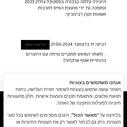
היצירה עלתה בבכורה בפסטיבל צוללן 2023
ונתמכה על ידי מועצת הפיס לתרבות
ואמנות וקרן רבינוביץ'.
רביעי, 11 בדצמבר 2024 21:00
לרכישת כרטיסים
. (לאחר המופע תתקיים שיחה עם היוצרים
בהנחיית אסף אלקלעי)
הקודם
: יום
הבא
: ארץישובחילדומם
«
אנחנו משתמשים בעוגיות
הולדת // 3-5
// 3 בינואר
»
האתר עושה שימוש בעוגיות לשיפור חוויית הגלישה, ניתוח
בדצמבר
תנועת גולשים, והתאמת תכנים והצעות אישיות. חלק מהעוגיות



חיוניות לפעילות התקינה של האתר.
בלחיצה על
“מאשר הכול”
, הינכם מסכימים לשימוש בכל סוגי
תיאטרון הבית - Habait Theatre
רחוב נועם 5, יפו.
העוגיות. ניתן גם לבחור לאשר רק את העוגיות החיוניות או
קידום נתיב האמן ע"ר 580107977