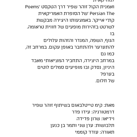
למוזיקאית
ואמנית הקול זוהר שפיר דרך הטקסט 'Poems
Persian The 'של הסופרת האמריקאית
קת'י אייקר. באמצעותו היצירה מבקשת
לשרטט בזהירות מופעים של חווית טראומה.
בו
הגוף, השפה, המגדר והזהות עלולים
להתערער ולהתחבר באופן עקום. במרחב זה,
כמו גם
במרחב היצירה, התחביר המציאותי מאבד
היגיון, נסדק ובו מופיעים סמלים לוטים
בערפל
של חלום.
מאת: קימ טייטלבאום בשיתוף זוהר שפיר
דרמטורגיה: עידו פדר
וידיאו: שרון פדידה
תלבושות: ערן שני ותמר בן כנען
תאורה: עודד קוממי