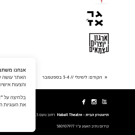
אנחנו משתמ
האתר עושה שי
«
הקודם
: לימינלי // 3-4 בספטמבר
הבא
: חזיתות // 5 בספטמ
והצעות אישיו
בלחיצה על
“מ



את העוגיות ה
תיאטרון הבית - Habait Theatre
רחוב נועם 5, יפו.
קידום נתיב האמן ע"ר 580107977