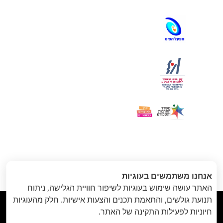
הקודם
: יום
הבא
: תבנית:סדק //
«
אנחנו משתמשים בעוגיות
הולדת // 17-18
24 באוגוסט
»
האתר עושה שימוש בעוגיות לשיפור חוויית הגלישה, ניתוח
באוגוסט
תנועת גולשים, והתאמת תכנים והצעות אישיות. חלק מהעוגיות



חיוניות לפעילות התקינה של האתר.