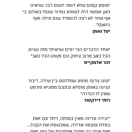
"מופע קסום שלא דומה לשום דבר שראינו
כאן. אפשר היה לשמוע גפרור שנפל באולם, כי
אף אחד לא רצה להפסיד שום מילה ואף
ניואנס״
יעל נאמן
״אחד הדברים הכי יפים שראיתי מזה שנים.
הכל כאב מרוב צחוק וגם פשוט הכל כאב״
זהר אלמקייס
״עונג צרוף. מופע שמלהטט בין שירה, דיבור
ונגינה באופן מופלא ובעצם ממציא פורמט
שאין לו הגדרה״
רותי דירקטור
״יצירה עדינה מאין כמותה, ויחד עם זאת
בעלת עוצמה אדירה, שמכשפת את הקהל…
זאת אינה רק מתנה אסתטית של יופי, זאת