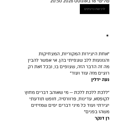
שלישי 18 באוגוסט 2026 20:30
לרכישת כרטיסים
✶
״אחת היצירות המקוריות, המצחיקות
והנוגעות ללב שצפיתי בהן. אי אפשר להבין
מה זה הדבר הזה, שצופים בו, ובכל זאת רק
רוצים מזה עוד ועוד״
נעה ידלין
״ללכת ללכת ללכת — מי שאוהב דברים מחוץ
לקופסא, עדינות, פרוורסיה, חופש תודעתי
יצירתי ועוד כל מיני דברים יפים שמזיזים
משהו בפנים״
רן דנקר