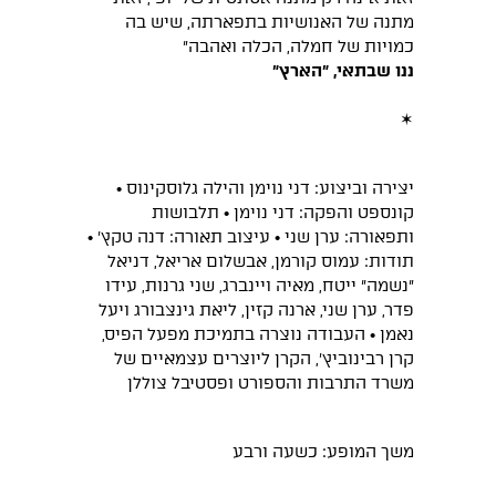
מתנה של האנושיות בתפארתה, שיש בה
כמויות של חמלה, הכלה ואהבה״
ננו שבתאי, ״הארץ״
✶
יצירה וביצוע: דני נוימן והילה גלוסקינוס •
קונספט והפקה: דני נוימן • תלבושות
ותפאורה: ערן שני • עיצוב תאורה: דנה טקץ׳ •
תודות: עמוס קורמן, אבשלום אריאל, דניאל
״נשמה״ ייטח, מאיה ויינברג, שני גרנות, עידו
פדר, ערן שני, ארנה קזין, ליאת גינצבורג ויעל
נאמן • העבודה נוצרה בתמיכת מפעל הפיס,
קרן רבינוביץ׳, הקרן ליוצרים עצמאיים של
משרד התרבות והספורט ופסטיבל צוללן
משך המופע: כשעה ורבע