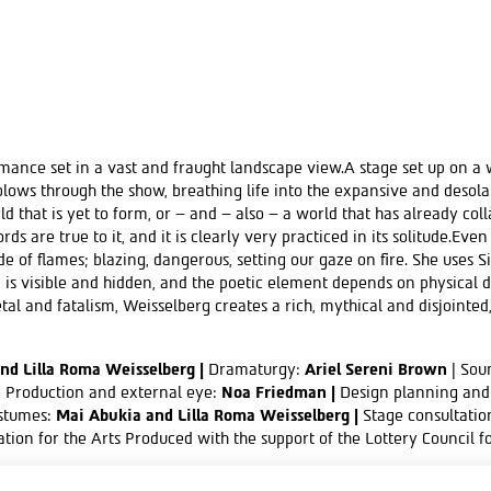
ance set in a vast and fraught landscape view.A stage set up on a w
blows through the show, breathing life into the expansive and deso
d that is yet to form, or – and – also – a world that has already coll
ds are true to it, and it is clearly very practiced in its solitude.Ev
e of flames; blazing, dangerous, setting our gaze on fire. She uses 
 is visible and hidden, and the poetic element depends on physical d
etal and fatalism, Weisselberg creates a rich, mythical and disjoin
nd Lilla Roma Weisselberg |
Dramaturgy:
Ariel Sereni Brown
| Sou
n
Production and external eye:
Noa Friedman |
Design planning and 
stumes:
Mai Abukia and Lilla Roma Weisselberg |
Stage consultatio
tion for the Arts Produced with the support of the Lottery Council f