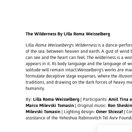
The Wilderness
By Lilla Roma Weisselberg
Lilla
Roma Weisselberg
’s
Wilderness
is a dance-perform
of the sea, between heaven and earth. A gust of wind 
can see and the heart can feel. The wilderness is a worl
appears in it. Its body language and the language of wor
solitude will remain intact.Weisselberg’s works are mad
formulate deceptive stage expanses, where the illusion
traditions, and drawing on the dark forces of heavy m
humanity.
By:
Lilla Roma Weisselberg
| Participants:
Amit Tina a
Marco Milevski Tomasin
| Original music:
Ron Sheski
Milevski Tomasin
| Lighting design:
Omer Shiezaf
| Co
assistance of the Yehoshua Rabinovitch Tel Aviv Founda