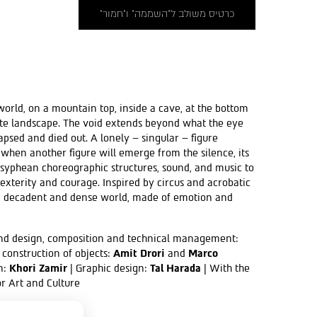
כרטיס משולב ל"השממה" ו"חמור"
orld, on a mountain top, inside a cave, at the bottom
late landscape. The void extends beyond what the eye
apsed and died out. A lonely – singular – figure
en when another figure will emerge from the silence, its
Sisyphean choreographic structures, sound, and music to
exterity and courage. Inspired by circus and acrobatic
ted, decadent and dense world, made of emotion and
nd design, composition and technical management:
construction of objects:
Amit Drori
and
Marco
n:
Khori Zamir
| Graphic design:
Tal Harada
| With the
or Art and Culture