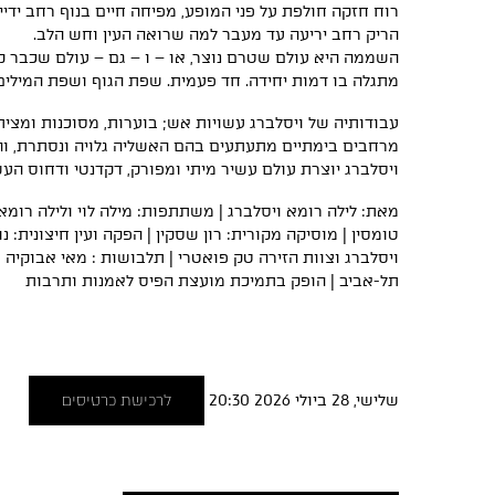
רוח חזקה חולפת על פני המופע, מפיחה חיים בנוף רחב ידיי
הריק רחב יריעה עד מעבר למה שרואה העין וחש הלב.
השממה היא עולם שטרם נוצר, או – ו – גם – עולם שכבר ק
מתגלה בו דמות יחידה. חד פעמית. שפת הגוף ושפת המילים
עבודותיה של ויסלברג עשויות אש; בוערות, מסוכנות ומצית
מרחבים בימתיים מתעתעים בהם האשליה גלויה ונסתרת, וה
ויסלברג יוצרת עולם עשיר מיתי ומפורק, דקדנטי ודחוס העש
מאת: לילה רומא ויסלברג | משתתפות: מילה לוי ולילה רומא ו
טומסין | מוסיקה מקורית: רון שסקין | הפקה ועין חיצונית: נ
ויסלברג וצוות הזירה טק פואטרי | תלבושות : מאי אבוקיה ולי
תל-אביב | הופק בתמיכת מועצת הפיס לאמנות ותרבות
שלישי, 28 ביולי 2026 20:30
לרכישת כרטיסים