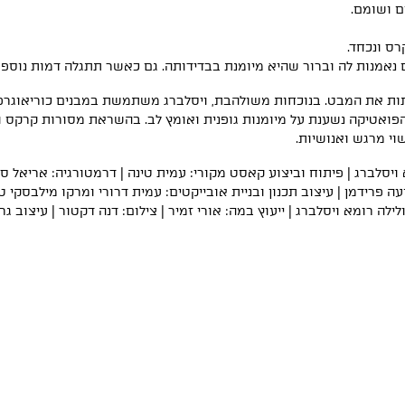
ם ושומם.
רס ונכחד.
 נאמנות לה וברור שהיא מיומנת בבדידותה. גם כאשר תתגלה דמות נוספ
ות את המבט. בנוכחות משולהבת, ויסלברג משתמשת במבנים כוריאוגרפיים 
פואטיקה נשענת על מיומנות גופנית ואומץ לב. בהשראת מסורות קרקס 
וי מרגש ואנושיות.
יסלברג | פיתוח וביצוע קאסט מקורי: עמית טינה | דרמטורגיה: אריאל סרני
ועה פרידמן | עיצוב תכנון ובניית אובייקטים: עמית דרורי ומרקו מילבסקי 
לה רומא ויסלברג | ייעוץ במה: אורי זמיר | צילום: דנה דקטור | עיצוב גרפ