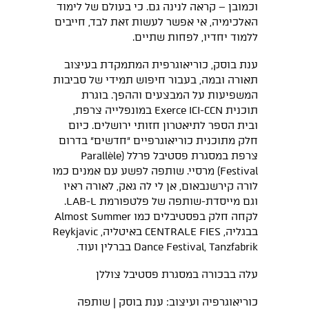
וכמובן – קראה לנינה גם. כי בעולם של לימוד
האלכימיה, אי אפשר לעשות זאת לבד, חייבים
ללמוד יחדיו, לפחות שתיים.
ענת בוסק, כוריאוגרפית המתמקדת בעיצוב
תאורה ובמה, בעבור חיפוש תמידי של סביבות
המשפיעות על המבצעים וההפך. בוגרת
תוכנית Exerce ICI-CCN במונפלייה צרפת,
ובית הספר לתיאטרון חזותי ירושלים. כיום
חלק מתוכנית כוריאוגרפיים ״חדשים״ בדרום
צרפת במסגרת פסטיבל פרלל (Parallèle
Festival) מרסיי. שותפה לפשע עם אמנים כמו
לורה קירשנבאום, אן לי לה גאק, לאורה ראיו
וגם מייסדת-שותפה של פלטפורמת LAB-L.
לקחה חלק בפסטיבלים כמו Almost Summer
בבגליה, CENTRALE FIES באיטליה, Reykjavic
Dance Festival, Tanzfabrik בברלין ועוד.
עלה בבכורה במסגרת פסטיבל צוללן
כוריאוגרפיה ועיצוב: ענת בוסק | שותפה