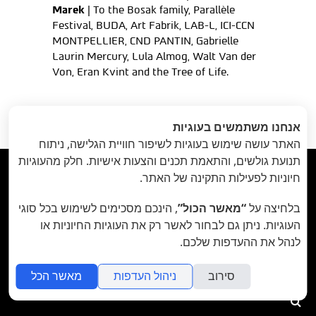
Marek
| To the Bosak family, Parallèle
Festival, BUDA, Art Fabrik, LAB-L, ICI-CCN
MONTPELLIER, CND PANTIN, Gabrielle
Laurin Mercury, Lula Almog, Walt Van der
Von, Eran Kvint and the Tree of Life.
הקודם
: השממה
הבא
: חיץ // 30
«
אנחנו משתמשים בעוגיות
// 28 ביולי
ביולי
»
האתר עושה שימוש בעוגיות לשיפור חוויית הגלישה, ניתוח
תנועת גולשים, והתאמת תכנים והצעות אישיות. חלק מהעוגיות



חיוניות לפעילות התקינה של האתר.
בלחיצה על
“מאשר הכול”
, הינכם מסכימים לשימוש בכל סוגי
תיאטרון הבית - Habait Theatre
רחוב נועם 5, יפו.
העוגיות. ניתן גם לבחור לאשר רק את העוגיות החיוניות או
קידום נתיב האמן ע"ר 580107977
לנהל את ההעדפות שלכם.
סירוב
ניהול העדפות
מאשר הכל
folyou
הקמת חנויות אונליין
חיפוש