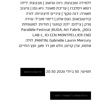
ללמידה ומבצעת: נינה טראוב | מבצעת: לילה
רומא ויסלברג | עריכת סאונד: גיא גפן | עיצוב
תאורה: דנה טקץ' | עיניים חיצוניות: לורה
קירשנבאום, נעם אלון | דימוי מוביל: שירה
מרק | צילום: ילנה קווטני | תודות: למשפחת
בוסק, Parallèle Festival ,BUDA, Art Fabrik,
LAB-L, ICI-CCN MONTPELLIER CND
PANTIN, Gabrielle Laurin Mercury, לולה
אלמוג, ערן קוינט, וולט ואן דר פאן, ועץ החיים.
חמישי, 30 ביולי 2026 20:30
לרכישת כרטיסים
כרטיס משולב ל"השממה" ו"חמור"