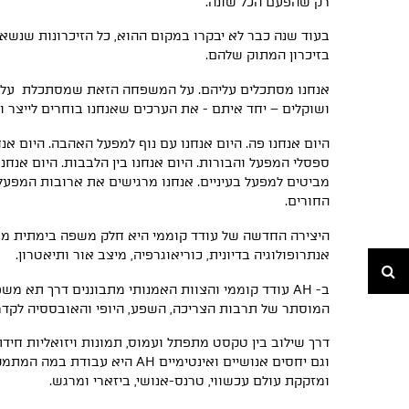
רק שהפעם הכל שונה.
בעוד שנה כבר לא יבקרו במקום ההוא, כל הזיכרונות שנשא
בזיכרון המתוק שלהם.
אנחנו מסתכלים עליהם. על המשפחה הזאת שמסתכלת על נו
ושוקלים – יחד איתם - את הערכים שאנחנו בוחרים לייצר ו
היום אנחנו פה. היום אנחנו עם נוף למפעל האהבה. היום אנחנ
ספסלי המפעל והבורות. היום אנחנו בין הלבבות. היום אנחנו 
מביטים למפעל בעיניים. אנחנו מרגישים את ארובות המפעל ע
החורים.
היצירה החדשה של עודד קוממי היא חלק משפה בימתית מתה
אנתרופולוגיה בדיונית, כוריאוגרפיה, מיצב אור ותיאטרון.
חיפוש
ב-
AH
עודד קוממי והצוות האמנותי מתבוננים דרך תא משפח
המוסתר של תרבות הצריכה, השפע, היופי והאובססיה לקדמ
דרך שילוב בין טקסט מתפתל ועמוס, תמונות ויזואליות חידת
וגם יחסים אנושיים ואינטימיים
AH
היא עבודת במה המתמקמ
ומזקקת עולם עכשווי, טרנס-אנושי, ביזארי ומרגש.