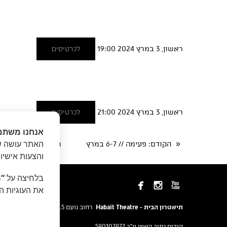
ראשון, 3 במרץ 2024 19:00
לכרטיסים
ראשון, 3 במרץ 2024 21:00
לכרטיסים
אנחנו משתמ
האתר עושה שי
«
הקודם
: פעימה // 6-7 במרץ
הבא
: נורא אנושי | إنساني
והצעות אישיו
בלחיצה על
“מ



את העוגיות ה
תיאטרון הבית - Habait Theatre
רחוב נועם 5, יפו.
קידום נתיב האמן ע"ר 580107977