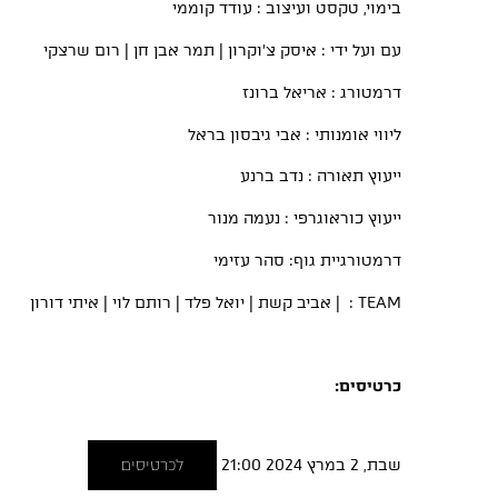
בימוי, טקסט ועיצוב : עודד קוממי
עם ועל ידי : איסק צ׳וקרון | תמר אבן חן | רום שרצקי
דרמטורג : אריאל ברונז
ליווי אומנותי : אבי גיבסון בראל
ייעוץ תאורה : נדב ברנע
ייעוץ כוראוגרפי : נעמה מנור
דרמטורגיית גוף: סהר עזימי
TEAM
: | אביב קשת | יואל פלד | רותם לוי | איתי דורון
כרטיסים:
שבת, 2 במרץ 2024 21:00
לכרטיסים